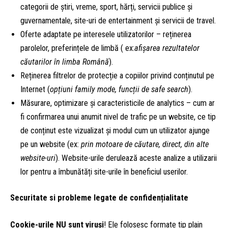
categorii de știri, vreme, sport, hărți, servicii publice și
guvernamentale, site-uri de entertainment și servicii de travel.
Oferte adaptate pe interesele utilizatorilor – reținerea
parolelor, preferințele de limbă ( ex:
afișarea rezultatelor
căutarilor în limba Română
).
Reținerea filtrelor de protecție a copiilor privind conținutul pe
Internet (
opțiuni family mode, funcții de safe search
).
Măsurare, optimizare și caracteristicile de analytics – cum ar
fi confirmarea unui anumit nivel de trafic pe un website, ce tip
de conținut este vizualizat și modul cum un utilizator ajunge
pe un website (ex:
prin motoare de căutare, direct, din alte
website-uri
). Website-urile derulează aceste analize a utilizarii
lor pentru a îmbunătăți site-urile în beneficiul userilor.
Securitate si probleme legate de confidențialitate
Cookie-urile NU sunt viruși
! Ele folosesc formate tip plain