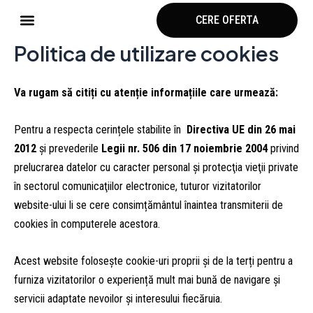
Skip
Meniu
CERE OFERTA
to
Specificații și facilități
Materiale & finisaje
content
Politica de utilizare cookies
Va rugam să citiți cu atenție informațiile care urmează:
Pentru a respecta cerințele stabilite în
Directiva UE din 26 mai
2012
și prevederile
Legii nr. 506 din 17 noiembrie 2004
privind
prelucrarea datelor cu caracter personal şi protecţia vieţii private
în sectorul comunicaţiilor electronice, tuturor vizitatorilor
website-ului li se cere consimțământul înaintea transmiterii de
cookies în computerele acestora.
Acest website folosește cookie-uri proprii și de la terți pentru a
furniza vizitatorilor o experiență mult mai bună de navigare și
servicii adaptate nevoilor și interesului fiecăruia.