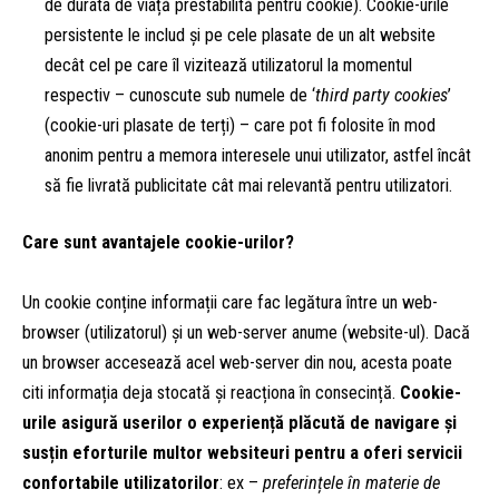
de durata de viață prestabilită pentru cookie). Cookie-urile
persistente le includ și pe cele plasate de un alt website
decât cel pe care îl vizitează utilizatorul la momentul
respectiv – cunoscute sub numele de ‘
third party cookies
’
(cookie-uri plasate de terți) – care pot fi folosite în mod
anonim pentru a memora interesele unui utilizator, astfel încât
să fie livrată publicitate cât mai relevantă pentru utilizatori.
Care sunt avantajele cookie-urilor?
Un cookie conține informații care fac legătura între un web-
browser (utilizatorul) și un web-server anume (website-ul). Dacă
un browser accesează acel web-server din nou, acesta poate
citi informația deja stocată și reacționa în consecință.
Cookie-
urile asigură userilor o experiență plăcută de navigare și
susțin eforturile multor websiteuri pentru a oferi servicii
confortabile utilizatorilor
: ex –
preferințele în materie de