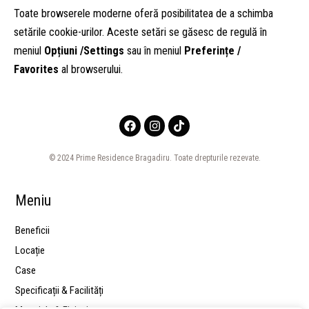
Toate browserele moderne oferă posibilitatea de a schimba
setările cookie-urilor. Aceste setări se găsesc de regulă în
meniul
Opțiuni /Settings
sau în meniul
Preferințe /
Favorites
al browserului.
F
I
T
a
n
i
c
s
k
e
t
t
© 2024 Prime Residence Bragadiru. Toate drepturile rezevate.
b
a
o
o
g
k
o
r
Meniu
k
a
m
Beneficii
Locație
Case
Specificații & Facilități